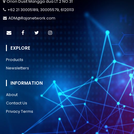
Orion Dusit Mangga dua LT.2 NO.31
+62 21 30005189, 30005579, 6120113
ADM@Rajanetwork.com
EXPLORE
Products
Newsletters
INFORMATION
About
Contact Us
Privacy Terms